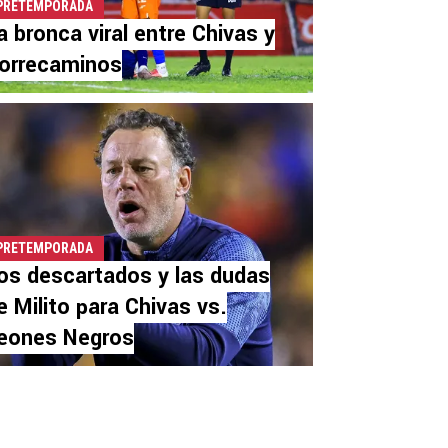
PRETEMPORADA
a bronca viral entre Chivas y
orrecaminos
PRETEMPORADA
os descartados y las dudas
e Milito para Chivas vs.
eones Negros