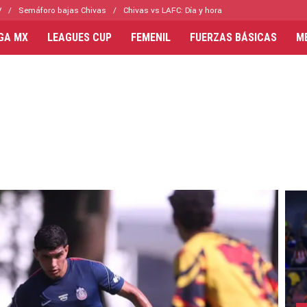
V
Semáforo bajas Chivas
Chivas vs LAFC: Día y hora
IGA MX
LEAGUES CUP
FEMENIL
FUERZAS BÁSICAS
M