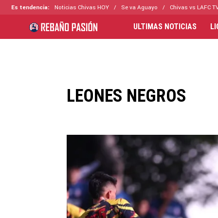
Es tendencia:
Noticias Chivas HOY
Se va Aguayo
Chivas vs LAFC T
ULTIMAS NOTICIAS
L
LEONES NEGROS