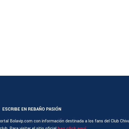
ESCRIBE EN REBAÑO PASIÓN
|
rtal Bolavip.com con información destinada a los fans del Club Chiv
ub. Para visitar el sitio oficial
haz click aquí