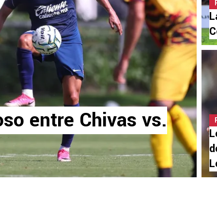
L
C
oso entre Chivas vs.
L
d
L