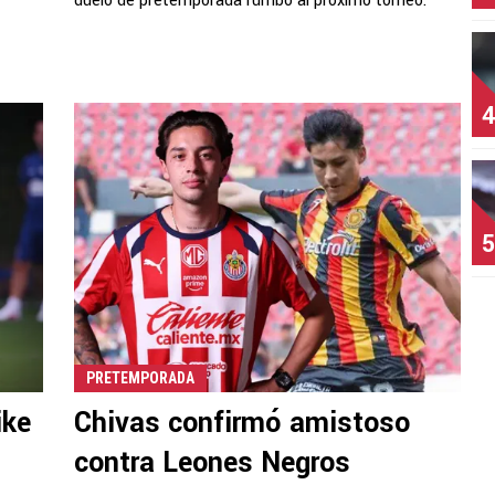
duelo de pretemporada rumbo al próximo torneo.
4
5
PRETEMPORADA
ike
Chivas confirmó amistoso
contra Leones Negros