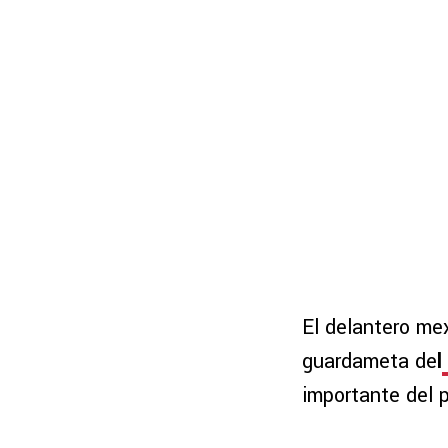
El delantero mex
guardameta de
l
importante del p