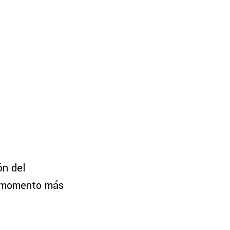
ón del
l momento más