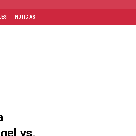
JES
NOTICIAS
a
gel vs.