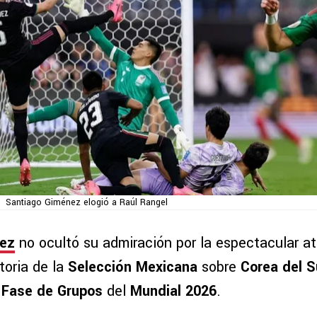
Santiago Giménez elogió a Raúl Rangel
nez
no ocultó su admiración por la espectacular a
toria de la
Selección Mexicana
sobre
Corea del S
Fase de Grupos
del
Mundial 2026
.