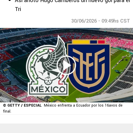
Así anotó Hugo Camberos un nuevo gol para el
Tri
30/06/2026 - 09:49hs CST
© GETTY / ESPECIAL
México enfrenta a Ecuador por los 16avos de
final.