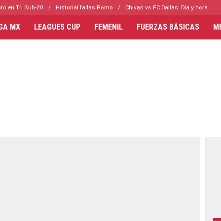
tó en Tri Sub-20
Historial fallas Romo
Chivas vs FC Dallas: Día y hora
IGA MX
LEAGUES CUP
FEMENIL
FUERZAS BÁSICAS
M