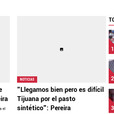
T
1
2
NOTICIAS
e
"Llegamos bien pero es difícil
ira
Tijuana por el pasto
sintético": Pereira
3
a el