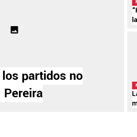
"
l
los partidos no
 Pereira
L
m