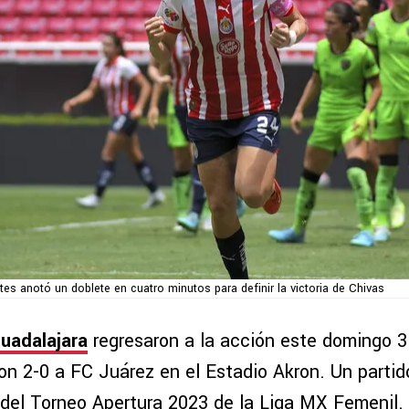
tes anotó un doblete en cuatro minutos para definir la victoria de Chivas
uadalajara
regresaron a la acción este domingo 3
n 2-0 a FC Juárez en el Estadio Akron. Un partid
 del Torneo Apertura 2023 de la Liga MX Femenil.