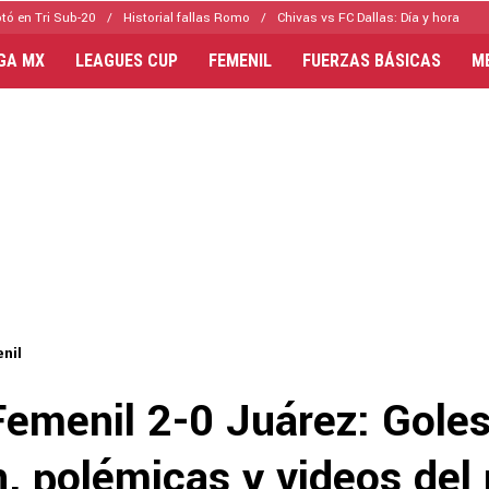
tó en Tri Sub-20
Historial fallas Romo
Chivas vs FC Dallas: Día y hora
IGA MX
LEAGUES CUP
FEMENIL
FUERZAS BÁSICAS
M
nil
Femenil 2-0 Juárez: Goles
, polémicas y videos del 