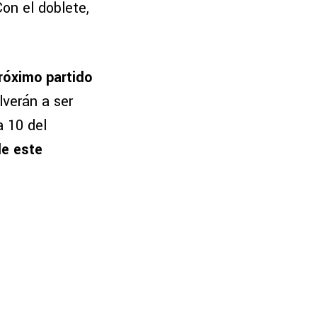
Con el doblete,
róximo partido
lverán a ser
a 10 del
de este