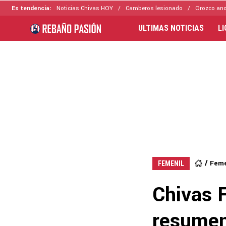
Es tendencia:
Noticias Chivas HOY
Camberos lesionado
Orozco ano
ULTIMAS NOTICIAS
L
Feme
FEMENIL
Chivas 
resumen