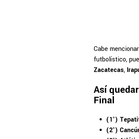
Cabe mencionar 
futbolístico, pu
Zacatecas
,
Irap
Así quedar
Final
(1°) Tepati
(2°) Cancún