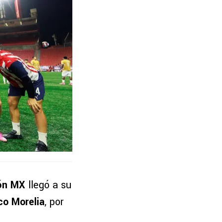
ón MX
llegó a su
co Morelia
, por