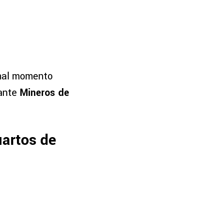
 mal momento
 ante
Mineros de
uartos de