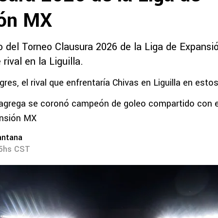
ión MX
o del Torneo Clausura 2026 de la Liga de Expansi
rival en la Liguilla.
igres, el rival que enfrentaría Chivas en Liguilla en e
agrega se coronó campeón de goleo compartido con el
ansión MX
antana
05hs CST