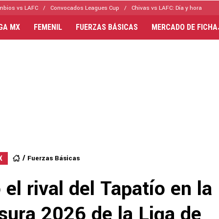
mbios vs LAFC
Convocados Leagues Cup
Chivas vs LAFC: Día y hora
IGA MX
FEMENIL
FUERZAS BÁSICAS
MERCADO DE FICHA
Fuerzas Básicas
X
 el rival del Tapatío en la 
sura 2026 de la Liga de