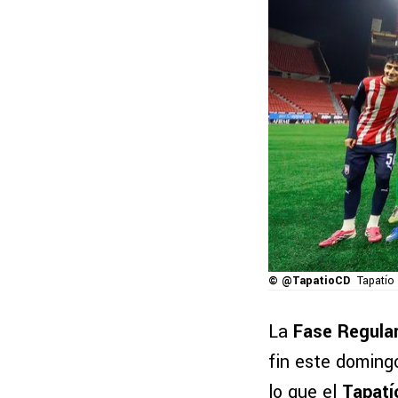
© @TapatioCD
Tapatío 
La
Fase Regula
fin este domingo
lo que el
Tapatí