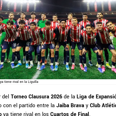
ya tiene rival en la Liguilla
r
del
Torneo Clausura 2026
de la
Liga de Expansi
 con el partido entre la
Jaiba Brava
y
Club Atléti
o
ya tiene rival en los
Cuartos de Final
.