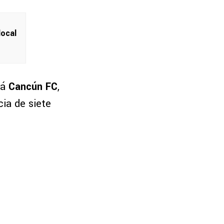
local
rá
Cancún FC
,
ia de siete