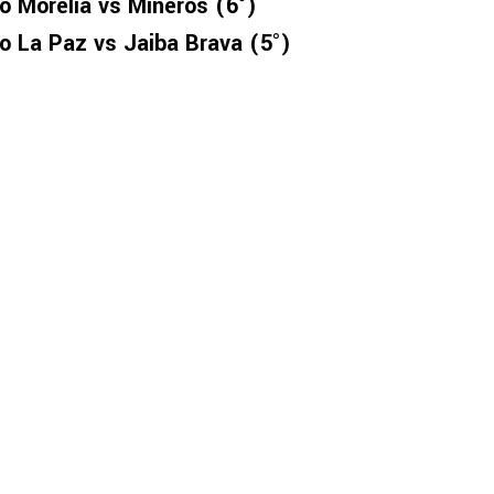
co Morelia vs Mineros (6°)
co La Paz vs Jaiba Brava (5°)