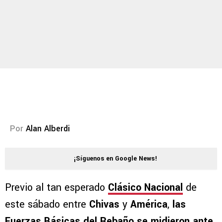
Por
Alan Alberdi
¡Síguenos en Google News!
Previo al tan esperado
Clásico Nacional
de
este sábado entre
Chivas
y
América
,
las
Fuerzas Básicas
del Rebaño se midieron ante