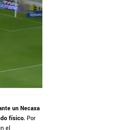
 ante un Necaxa
do físico.
Por
n el