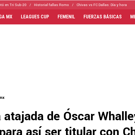
tó en Tri Sub-20
Historial fallas Romo
Chivas vs FC Dallas: Día y hora
IGA MX
LEAGUES CUP
FEMENIL
FUERZAS BÁSICAS
M
-mx
a atajada de Óscar Whalle
ara así ser titular con C