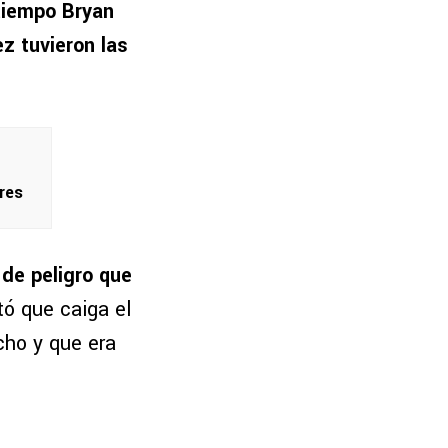
tiempo Bryan
z tuvieron las
ares
 de peligro que
tó que caiga el
cho y que era