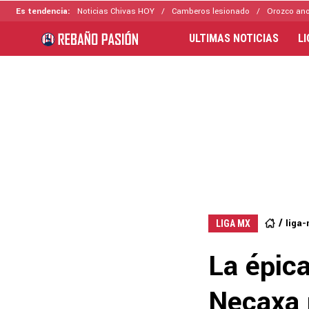
Es tendencia:
Noticias Chivas HOY
Camberos lesionado
Orozco ano
ULTIMAS NOTICIAS
L
liga
LIGA MX
La épic
Necaxa p