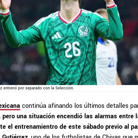
ez entrenó por separado con la Selección.
exicana
continúa afinando los últimos detalles pa
,
pero una situación encendió las alarmas entre l
nte el entrenamientro de este sábado previo al pa
 Gutiérrez
, uno de los futbolistas de Chivas que 