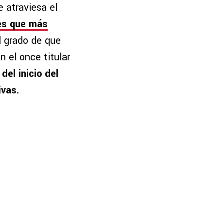
 atraviesa el
res que más
al grado de que
 el once titular
del inicio del
ivas.