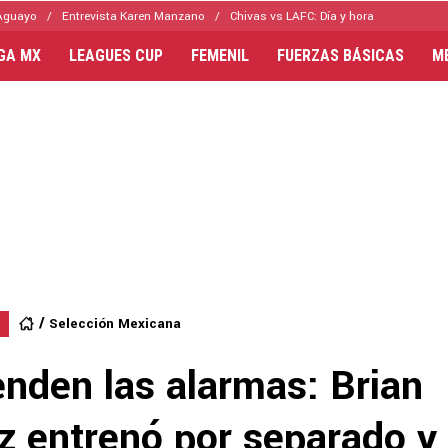
Aguayo
Entrevista Karen Manzano
Chivas vs LAFC: Día y hora
IGA MX
LEAGUES CUP
FEMENIL
FUERZAS BÁSICAS
M
Selección Mexicana
enden las alarmas: Brian
z entrenó por separado y 