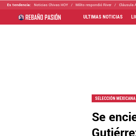
Es tendencia:
Noticias Chivas HOY
Milito respondió River
Cláusula 
ULTIMAS NOTICIAS
L
SELECCIÓN MEXICANA
Se enci
Gutiérre