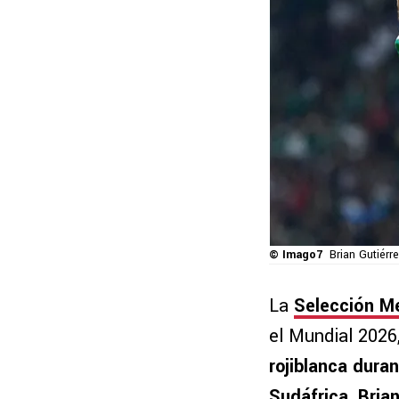
© Imago7
Brian Gutiérr
La
Selección M
el Mundial 2026
rojiblanca dura
Sudáfrica.
Brian