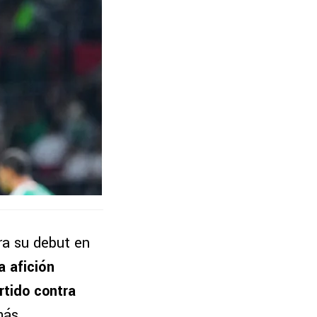
ra su debut en
a afición
rtido contra
más