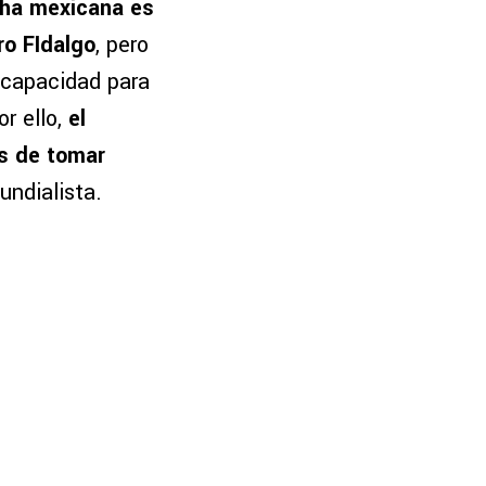
cha mexicana es
ro FIdalgo
, pero
u capacidad para
r ello,
el
s de tomar
undialista.