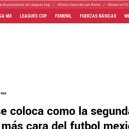
a de posiciones en Leagues Cup
Afición, harta de Luis Romo
Chivas vs FC 
IGA MX
LEAGUES CUP
FEMENIL
FUERZAS BÁSICAS
M
a-mx
se coloca como la segund
a más cara del futbol mex