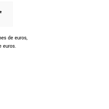
e
nes de euros,
e euros.