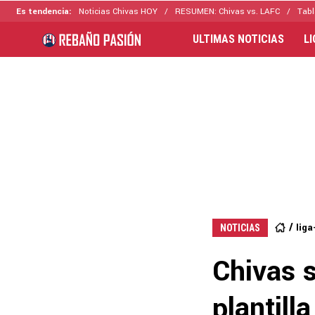
Es tendencia:
Noticias Chivas HOY
RESUMEN: Chivas vs. LAFC
Tabl
ULTIMAS NOTICIAS
L
lig
NOTICIAS
Chivas 
plantill