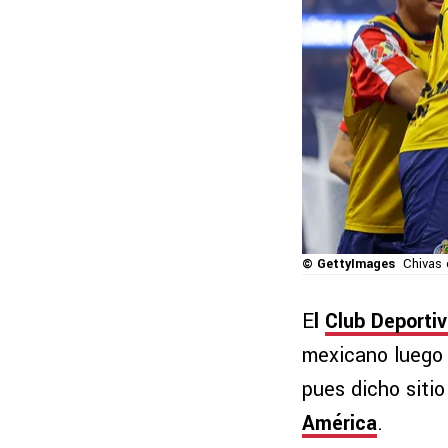
© GettyImages
Chivas 
E
l
Club Deporti
mexicano luego 
pues dicho siti
América
.