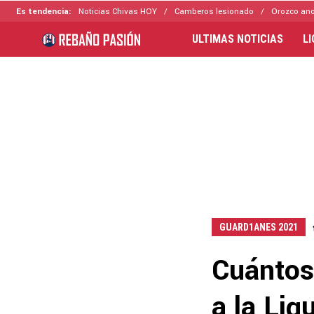
Es tendencia:
Noticias Chivas HOY
Camberos lesionado
Orozco ano
ULTIMAS NOTICIAS
L
GUARD1ANES 2021
Cuántos 
a la Lig