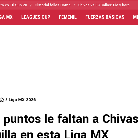
tó en Tri Sub-20
Historial fallas Romo
Chivas vs FC Dallas: Día y hora
IGA MX
LEAGUES CUP
FEMENIL
FUERZAS BÁSICAS
M
Liga MX 2026
puntos le faltan a Chivas
uilla en esta Liga MX