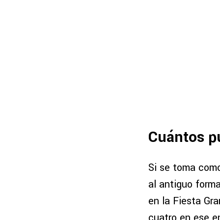
Cuántos pu
Si se toma como
al antiguo form
en la Fiesta Gra
cuatro en ese e