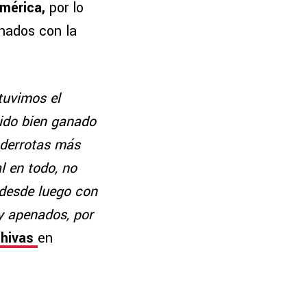
mérica,
por lo
nados con la
tuvimos el
tido bien ganado
 derrotas más
l en todo, no
desde luego con
y apenados, por
Chivas
en