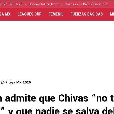
tó en Tri Sub-20
Historial fallas Romo
Chivas vs FC Dallas: Día y hora
IGA MX
LEAGUES CUP
FEMENIL
FUERZAS BÁSICAS
M
Liga MX 2026
h admite que Chivas “no 
” y que nadie se salva de