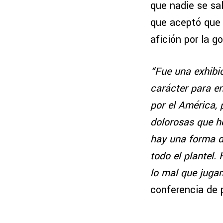
que nadie se sa
que aceptó que
afición por la g
“Fue una exhib
carácter para e
por el América, 
dolorosas que he
hay una forma d
todo el plantel
lo mal que jug
conferencia de p