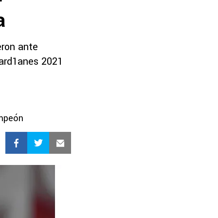
a
eron ante
uard1anes 2021
ampeón