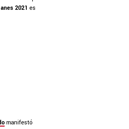
1anes 2021
es
do
manifestó