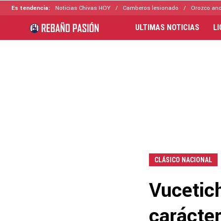
Es tendencia:
Noticias Chivas HOY
Camberos lesionado
Orozco ano
ULTIMAS NOTICIAS
L
CLÁSICO NACIONAL
Vucetic
carácter