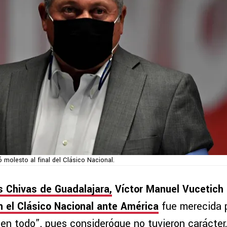
ó molesto al final del Clásico Nacional.
as Chivas de Guadalajara,
Víctor Manuel Vucetich
en el Clásico Nacional ante América
fue merecida 
 en todo”, pues consideróque no tuvieron carácte