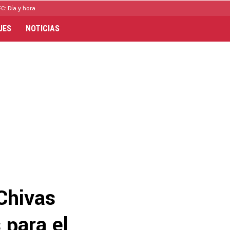
C: Día y hora
JES
NOTICIAS
 Chivas
 para el