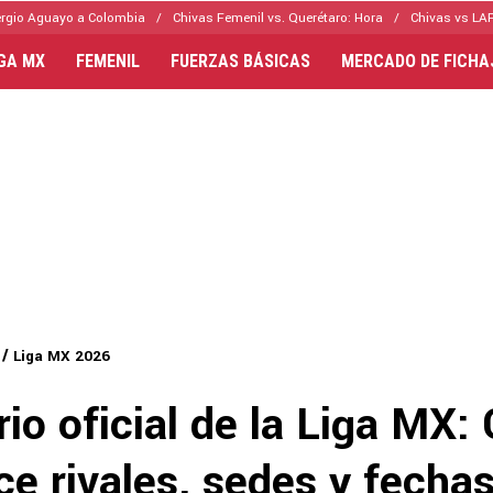
rgio Aguayo a Colombia
Chivas Femenil vs. Querétaro: Hora
Chivas vs LAF
IGA MX
FEMENIL
FUERZAS BÁSICAS
MERCADO DE FICHA
Liga MX 2026
io oficial de la Liga MX:
e rivales, sedes y fechas