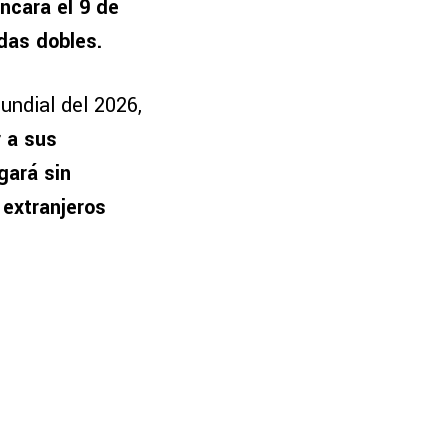
ncará el 9 de
adas dobles.
undial del 2026,
 a sus
gará sin
 extranjeros