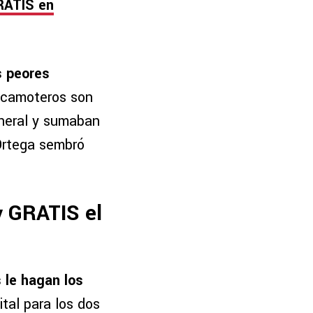
RATIS en
s peores
 camoteros son
eneral y sumaban
 Ortega sembró
y GRATIS el
 le hagan los
ital para los dos