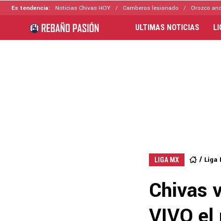
Es tendencia:
Noticias Chivas HOY
Camberos lesionado
Orozco ano
ULTIMAS NOTICIAS
L
Liga
LIGA MX
Chivas 
VIVO el 