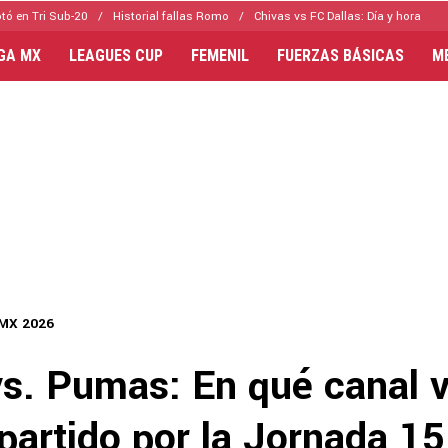
tó en Tri Sub-20
Historial fallas Romo
Chivas vs FC Dallas: Día y hora
IGA MX
LEAGUES CUP
FEMENIL
FUERZAS BÁSICAS
M
 MX 2026
vs. Pumas: En qué canal 
partido por la Jornada 15