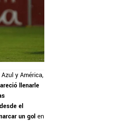
 Azul y América,
areció llenarle
as
 desde el
arcar un gol
en