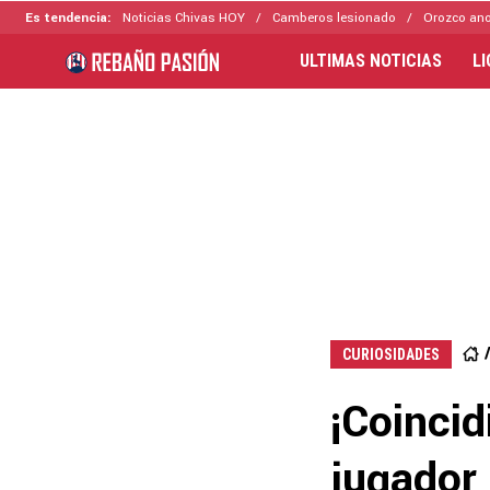
Es tendencia:
Noticias Chivas HOY
Camberos lesionado
Orozco ano
ULTIMAS NOTICIAS
L
CURIOSIDADES
¡Coincid
jugador 