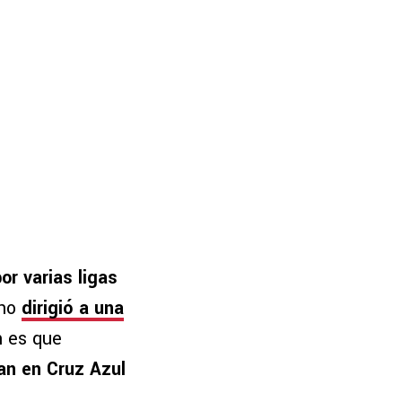
or varias ligas
ino
dirigió a una
n es que
tan en Cruz Azul