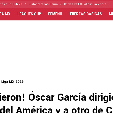
tó en Tri Sub-20
Historial fallas Romo
Chivas vs FC Dallas: Día y hora
IGA MX
LEAGUES CUP
FEMENIL
FUERZAS BÁSICAS
M
Liga MX 2026
ieron! Óscar García dirigi
del América y a otro de C