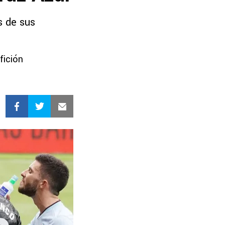
s de sus
fición