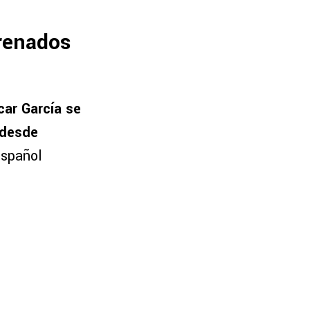
trenados
car García se
, desde
español