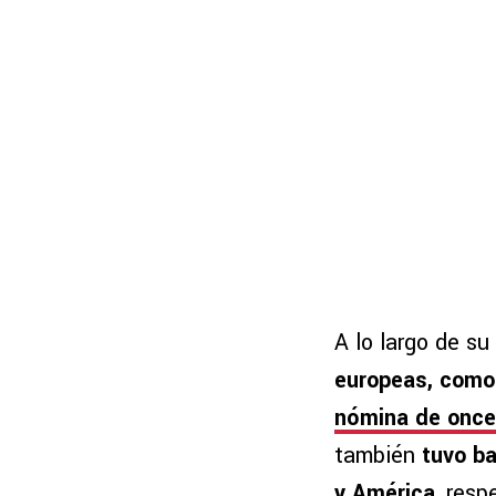
A lo largo de su
europeas, como 
nómina de once
también
tuvo ba
y América
, res