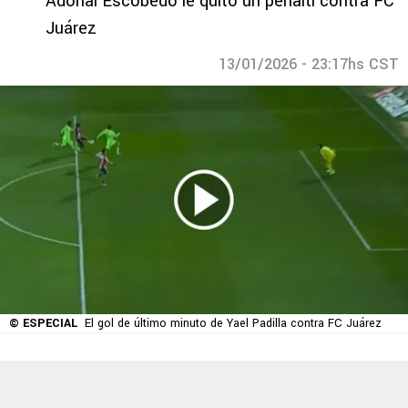
Adonai Escobedo le quitó un penalti contra FC
Juárez
13/01/2026 - 23:17hs CST
© ESPECIAL
El gol de último minuto de Yael Padilla contra FC Juárez