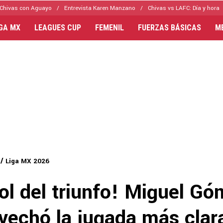
Chivas con Aguayo
Entrevista Karen Manzano
Chivas vs LAFC: Día y hora
IGA MX
LEAGUES CUP
FEMENIL
FUERZAS BÁSICAS
M
Liga MX 2026
gol del triunfo! Miguel G
vechó la jugada más clar