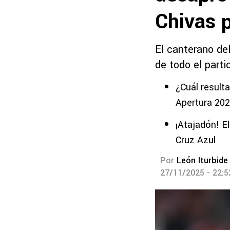
Chivas p
El canterano de
de todo el parti
¿Cuál result
Apertura 20
¡Atajadón! E
Cruz Azul
Por
León Iturbide
27/11/2025 - 22: