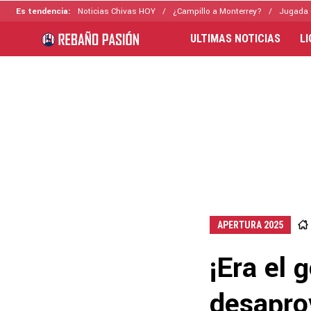
Es tendencia:
Noticias Chivas HOY
¿Campillo a Monterrey?
Jugada 
ULTIMAS NOTICIAS
L
APERTURA 2025
¡Era el 
desapro