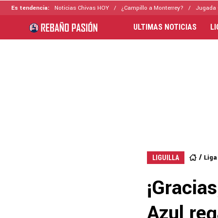
Es tendencia:
Noticias Chivas HOY
¿Campillo a Monterrey?
Jugada 
ULTIMAS NOTICIAS
L
Lig
LIGUILLA
¡Gracias
Azul re