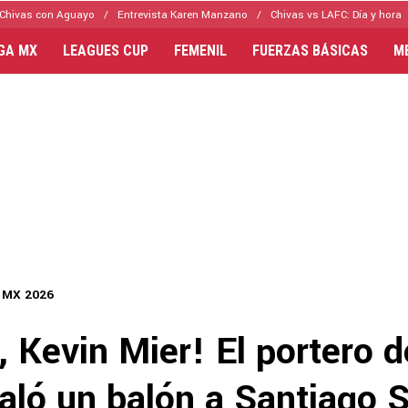
Chivas con Aguayo
Entrevista Karen Manzano
Chivas vs LAFC: Día y hora
IGA MX
LEAGUES CUP
FEMENIL
FUERZAS BÁSICAS
M
a MX 2026
, Kevin Mier! El portero 
galó un balón a Santiago 