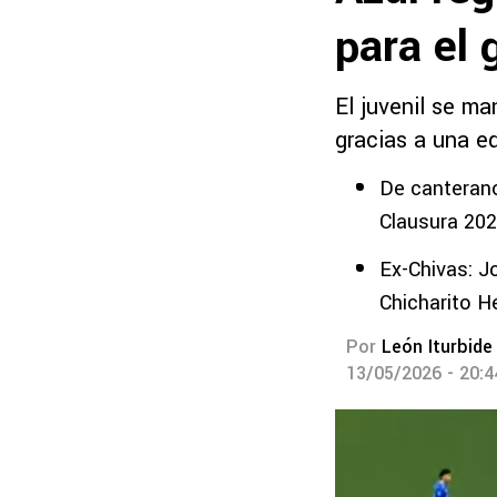
para el 
El juvenil se ma
gracias a una e
De canterano
Clausura 202
Ex-Chivas: J
Chicharito 
Por
León Iturbide
13/05/2026 - 20: