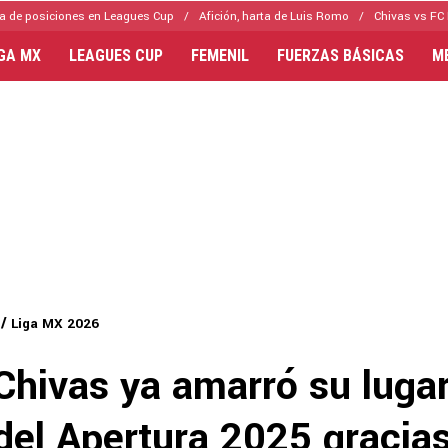
a de posiciones en Leagues Cup
Afición, harta de Luis Romo
Chivas vs FC 
IGA MX
LEAGUES CUP
FEMENIL
FUERZAS BÁSICAS
M
Liga MX 2026
 Chivas ya amarró su lugar
 del Apertura 2025 gracia