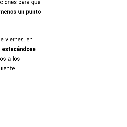
pciones para que
 menos un punto
te viernes, en
s, estacándose
os a los
uiente