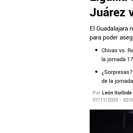
Juárez 
El Guadalajara 
para poder asegu
Chivas vs. R
la jornada 1
¿Sorpresas? 
de la jornad
Por
León Iturbide
07/11/2025 - 20: