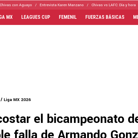
Chivas con Aguayo
Entrevista Karen Manzano
Chivas vs LAFC: Día y hora
IGA MX
LEAGUES CUP
FEMENIL
FUERZAS BÁSICAS
M
Liga MX 2026
costar el bicampeonato d
ble falla de Armando Gonz