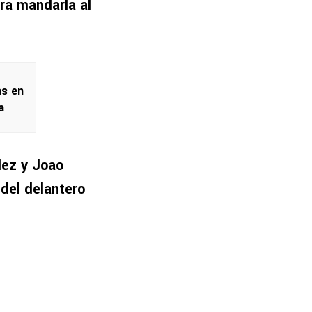
ara mandarla al
as en
a
lez y Joao
 del delantero