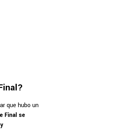
Final?
dar que hubo un
e Final se
 y