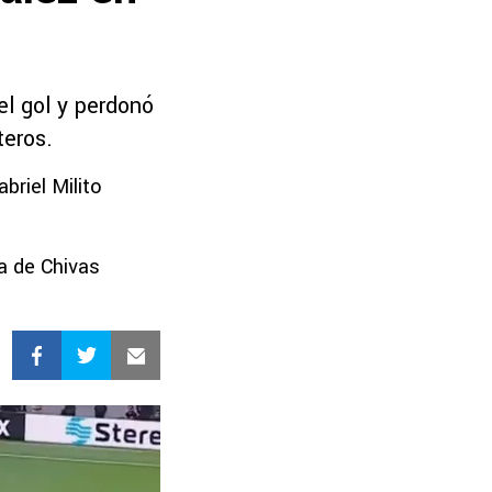
el gol y perdonó
teros.
briel Milito
a de Chivas