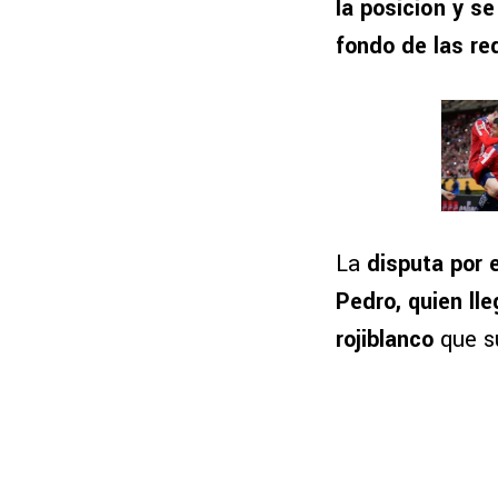
la posición y s
fondo de las re
La
disputa por 
Pedro, quien ll
rojiblanco
que s