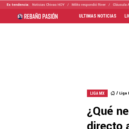
Es tendencia:
Noticias Chivas HOY
Milito respondió River
Cláusula 
ULTIMAS NOTICIAS
L
Liga
LIGA MX
¿Qué nec
directo 