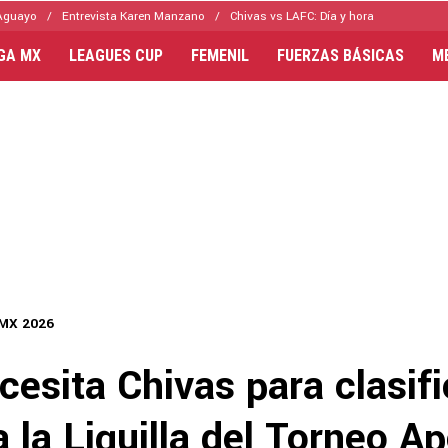
Aguayo
Entrevista Karen Manzano
Chivas vs LAFC: Día y hora
IGA MX
LEAGUES CUP
FEMENIL
FUERZAS BÁSICAS
M
 MX 2026
esita Chivas para clasifi
a la Liguilla del Torneo A