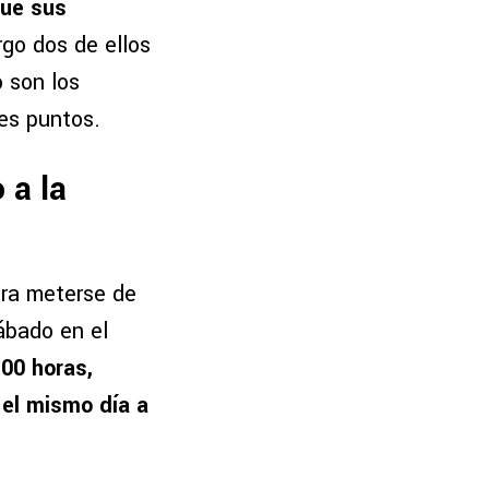
que sus
rgo dos de ellos
 son los
res puntos.
 a la
ara meterse de
ábado en el
:00 horas,
 el mismo día a