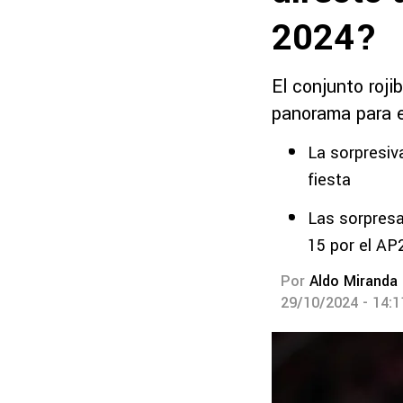
2024?
El conjunto roji
panorama para e
La sorpresiv
fiesta
Las sorpresa
15 por el AP
Por
Aldo Miranda
29/10/2024 - 14: