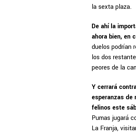
la sexta plaza.
De ahí la impor
ahora bien, en 
duelos podrían 
los dos restant
peores de la ca
Y cerrará contra
esperanzas de m
felinos este sá
Pumas jugará co
La Franja, visit