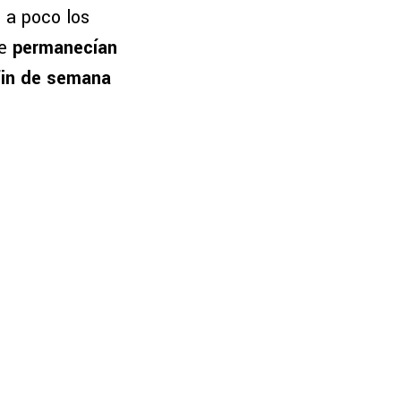
 a poco los
ue
permanecían
fin de semana