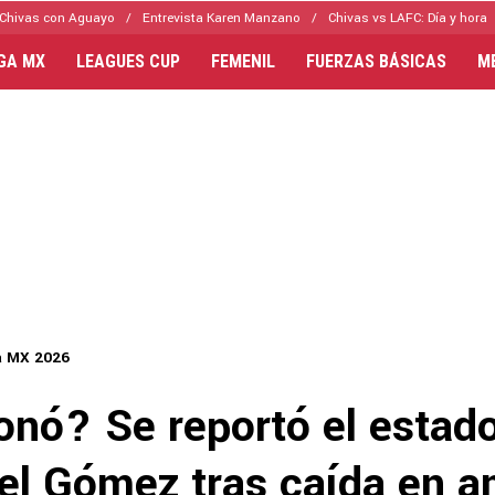
Chivas con Aguayo
Entrevista Karen Manzano
Chivas vs LAFC: Día y hora
IGA MX
LEAGUES CUP
FEMENIL
FUERZAS BÁSICAS
M
a MX 2026
onó? Se reportó el estado
el Gómez tras caída en a