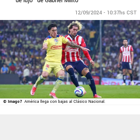
de lujo" de Gabriel Milito
12/09/2024 - 10:37hs CST
© Imago7
América llega con bajas al Clásico Nacional.