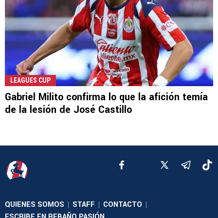
LEAGUES CUP
Gabriel Milito confirma lo que la afición temía
de la lesión de José Castillo
QUIENES SOMOS
STAFF
CONTACTO
|
|
|
ESCRIBE EN REBAÑO PASIÓN