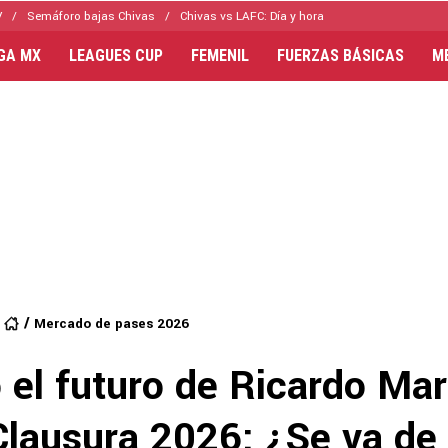
V
Semáforo bajas Chivas
Chivas vs LAFC: Día y hora
IGA MX
LEAGUES CUP
FEMENIL
FUERZAS BÁSICAS
M
Mercado de pases 2026
 el futuro de Ricardo Mar
 Clausura 2026: ¿Se va de