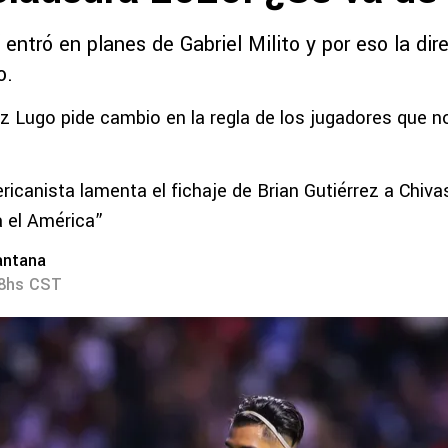
 entró en planes de Gabriel Milito y por eso la dir
o.
 Lugo pide cambio en la regla de los jugadores que n
canista lamenta el fichaje de Brian Gutiérrez a Chiva
 el América”
antana
08hs CST