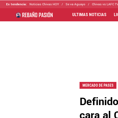
Es tendencia:
Noticias Chivas HOY
Se va Aguayo
Chivas vs LAFC T
ULTIMAS NOTICIAS
L
MERCADO DE PASES
Definido
cara al