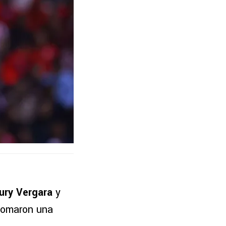
ry Vergara
y
 tomaron una