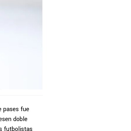
e pases fue
iesen doble
s futbolistas