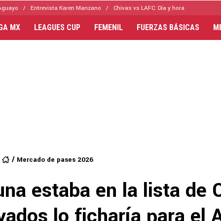
Aguayo
Entrevista Karen Manzano
Chivas vs LAFC: Día y hora
IGA MX
LEAGUES CUP
FEMENIL
FUERZAS BÁSICAS
M
Mercado de pases 2026
na estaba en la lista de 
ados lo ficharía para el 