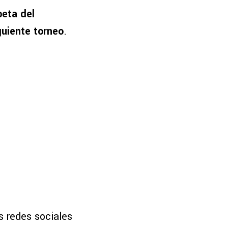
peta del
guiente torneo
.
s redes sociales