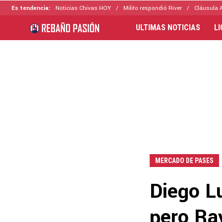
Es tendencia:
Noticias Chivas HOY
Milito respondió River
Cláusula 
ULTIMAS NOTICIAS
L
MERCADO DE PASES
Diego Lu
pero Ray