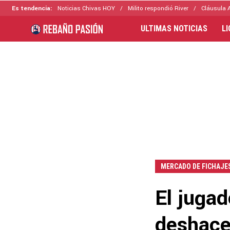
Es tendencia:
Noticias Chivas HOY
Milito respondió River
Cláusula 
ULTIMAS NOTICIAS
L
MERCADO DE FICHAJE
El jugad
deshacer