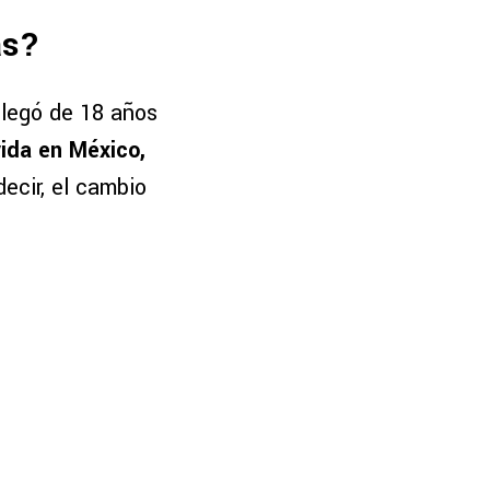
as?
 llegó de 18 años
vida en México,
decir, el cambio