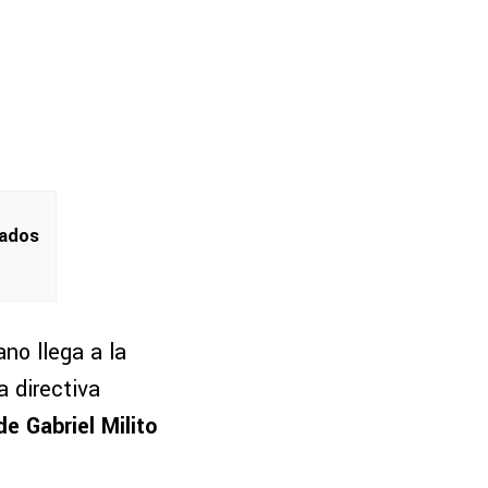
nados
ano llega a la
 directiva
e Gabriel Milito