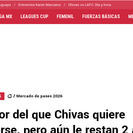
Aguayo
Entrevista Karen Manzano
Chivas vs LAFC: Día y hora
IGA MX
LEAGUES CUP
FEMENIL
FUERZAS BÁSICAS
M
Mercado de pases 2026
S
or del que Chivas quiere
se, pero aún le restan 2