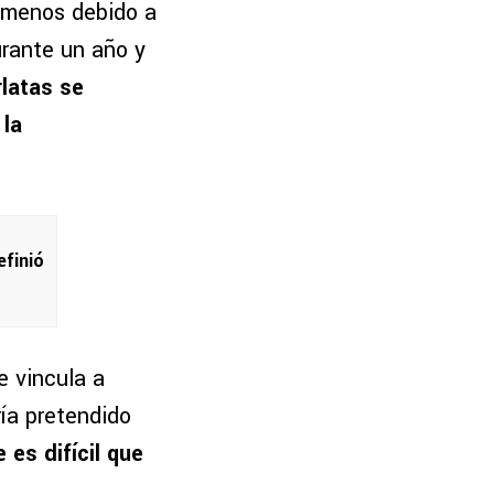
a menos debido a
urante un año y
latas se
 la
efinió
e vincula a
ía pretendido
 es difícil que
.