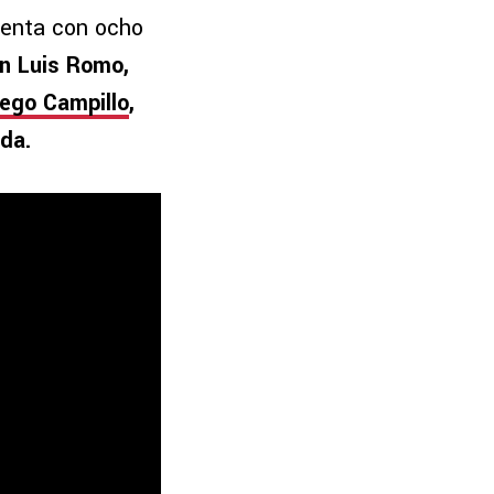
uenta con ocho
on Luis Romo,
iego Campillo
,
da.