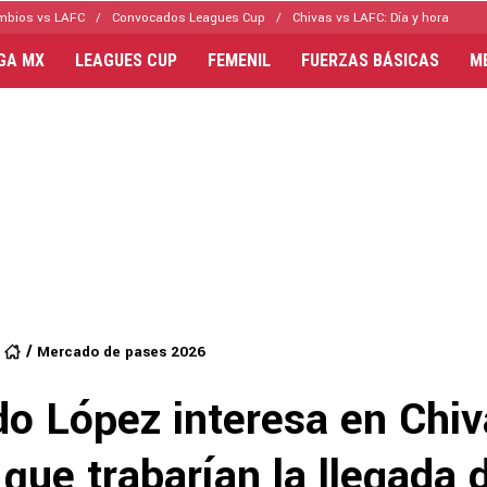
mbios vs LAFC
Convocados Leagues Cup
Chivas vs LAFC: Día y hora
IGA MX
LEAGUES CUP
FEMENIL
FUERZAS BÁSICAS
M
Mercado de pases 2026
do López interesa en Chi
que trabarían la llegada 