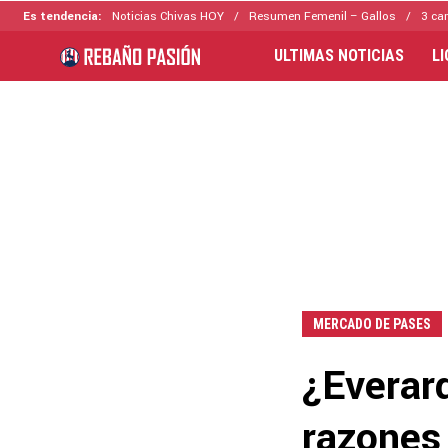
Es tendencia:
Noticias Chivas HOY
Resumen Femenil – Gallos
3 ca
ULTIMAS NOTICIAS
L
MERCADO DE PASES
¿Everar
razones 