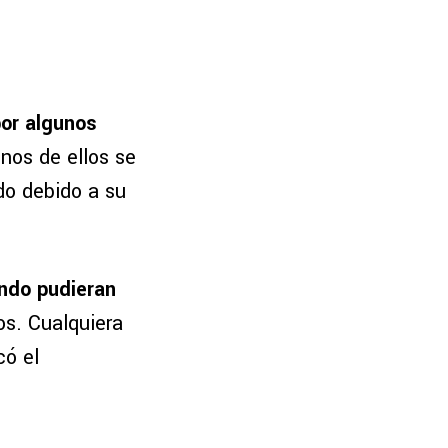
por algunos
nos de ellos se
do debido a su
ando pudieran
os. Cualquiera
có el