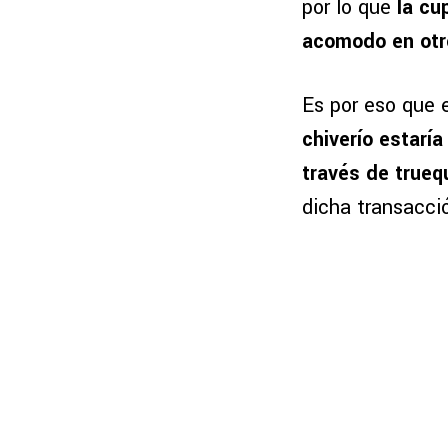
por lo que
la cúp
acomodo en otro
Es por eso que 
chiverío estarí
través de trueq
dicha transacci