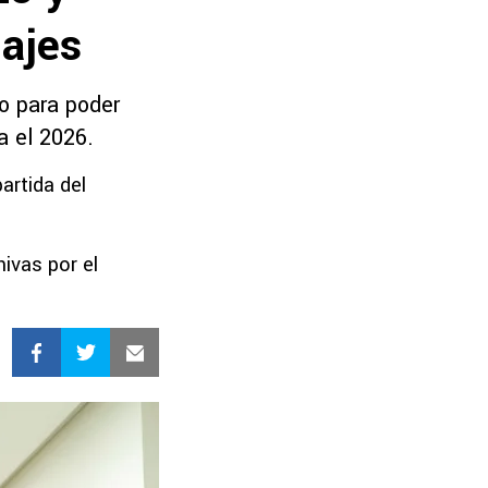
hajes
io para poder
a el 2026.
artida del
hivas por el