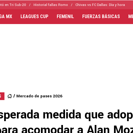
tó en Tri Sub-20
Historial fallas Romo
Chivas vs FC Dallas: Día y hora
IGA MX
LEAGUES CUP
FEMENIL
FUERZAS BÁSICAS
M
Mercado de pases 2026
S
sperada medida que adop
para acomodar a Alan Mo