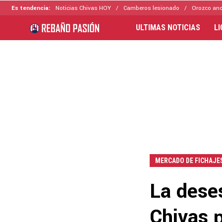
Es tendencia:
Noticias Chivas HOY
Camberos lesionado
Orozco ano
ULTIMAS NOTICIAS
L
MERCADO DE FICHAJE
La dese
Chivas 