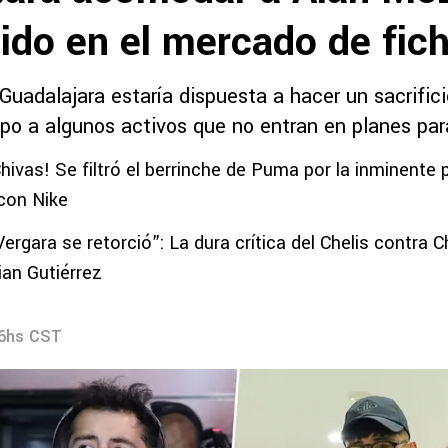
ido en el mercado de fic
 Guadalajara estaría dispuesta a hacer un sacrific
ipo a algunos activos que no entran en planes par
hivas! Se filtró el berrinche de Puma por la inminente p
con Nike
rgara se retorció”: La dura crítica del Chelis contra C
ian Gutiérrez
16hs CST