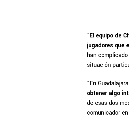
“
El equipo de C
jugadores que 
han complicado 
situación particu
“En Guadalajar
obtener algo in
de esas dos mod
comunicador en