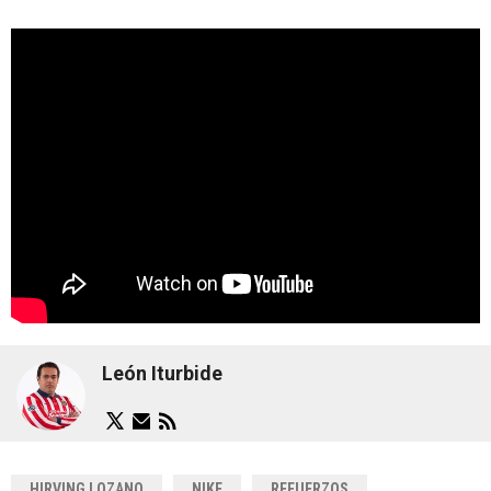
León Iturbide
HIRVING LOZANO
NIKE
REFUERZOS