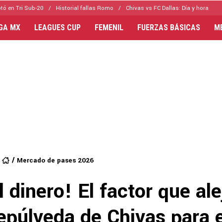
tó en Tri Sub-20
Historial fallas Romo
Chivas vs FC Dallas: Día y hora
IGA MX
LEAGUES CUP
FEMENIL
FUERZAS BÁSICAS
M
Mercado de pases 2026
l dinero! El factor que ale
epúlveda de Chivas para e