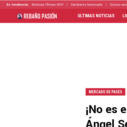
Es tendencia:
Noticias Chivas HOY
Camberos lesionado
Orozco ano
ULTIMAS NOTICIAS
L
MERCADO DE PASES
¡No es e
Ángel S