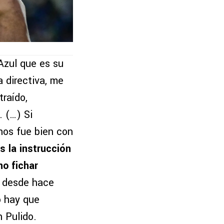
 Azul que es su
 directiva, me
traído,
 (…) Si
nos fue bien con
 la instrucción
o fichar
a desde hace
o hay que
 Pulido.