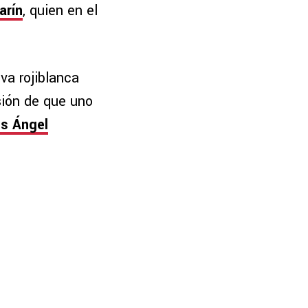
arín
, quien en el
va rojiblanca
sión de que uno
es Ángel