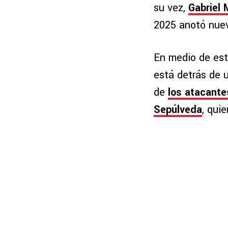
su vez,
Gabriel 
2025 anotó nuev
En medio de este
está detrás de u
de
los atacante
Sepúlveda
, qui