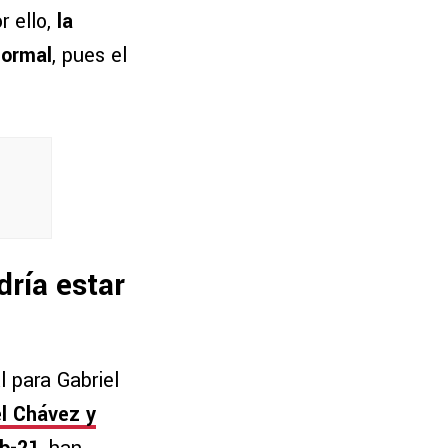
r ello,
la
normal
, pues el
dría estar
l para Gabriel
l Chávez y