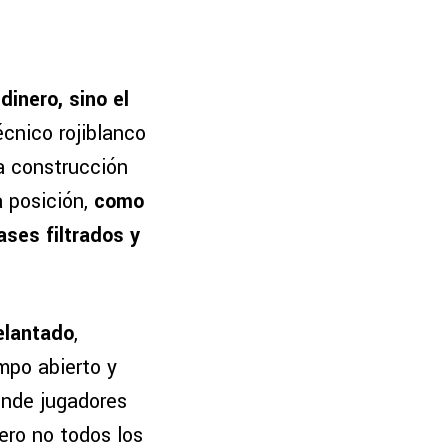
dinero, sino el
écnico rojiblanco
a construcción
a posición,
como
ses filtrados y
elantado
,
mpo abierto y
onde jugadores
ero no todos los