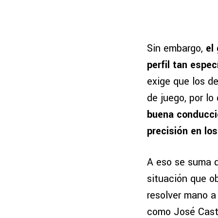
Sin embargo,
el
perfil tan espe
exige que los d
de juego, por l
buena conducció
precisión en los
A eso se suma 
situación que o
resolver mano a
como José Casti