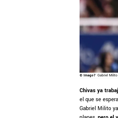
© Imago7
Gabriel Milit
Chivas ya traba
el que se esper
Gabriel Milito y
planes,
pero el 