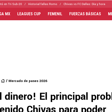
tó en Tri Sub-20
Historial fallas Romo
Chivas vs FC Dallas: Día y hora
IGA MX
LEAGUES CUP
FEMENIL
FUERZAS BÁSICAS
M
Mercado de pases 2026
l dinero! El principal pro
tenido Chivas para poder