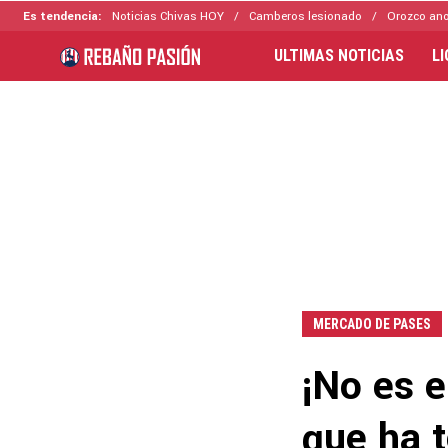
Es tendencia:
Noticias Chivas HOY
Camberos lesionado
Orozco ano
ULTIMAS NOTICIAS
L
MERCADO DE PASES
¡No es e
que ha 