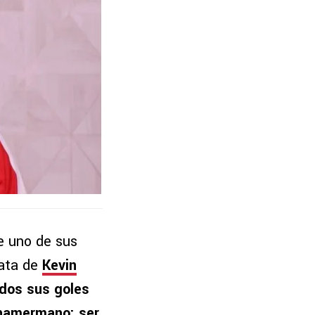
de uno de sus
rata de
Kevin
odos sus goles
ahamermano: ser