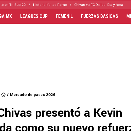
tó en Tri Sub-20
Historial fallas Romo
Chivas vs FC Dallas: Día y hora
IGA MX
LEAGUES CUP
FEMENIL
FUERZAS BÁSICAS
M
Mercado de pases 2026
 Chivas presentó a Kevin
da como su nuevo refuer