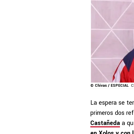
© Chivas / ESPECIAL
C
La espera se te
primeros dos re
Castañeda
a qu
en Xolos y con 