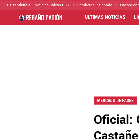
Es tendencia:
Noticias Chivas HOY
Camberos lesionado
Orozco ano
ULTIMAS NOTICIAS
L
MERCADO DE PASES
Oficial:
Castañe