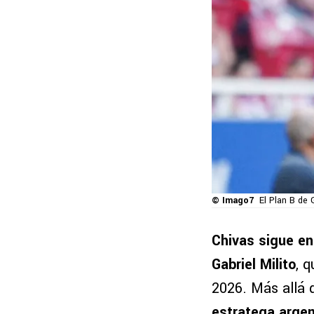
© Imago7
El Plan B de 
Chivas sigue en
Gabriel Milito
, 
2026. Más allá d
estratega argen