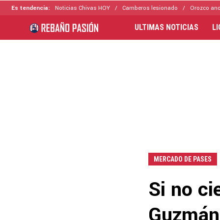
Es tendencia:
Noticias Chivas HOY
Camberos lesionado
Orozco ano
ULTIMAS NOTICIAS
L
MERCADO DE PASES
Si no ci
Guzmán, 