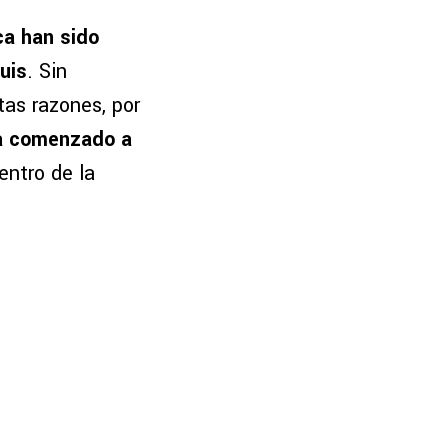
ca han sido
uis
. Sin
as razones, por
ía comenzado a
entro de la