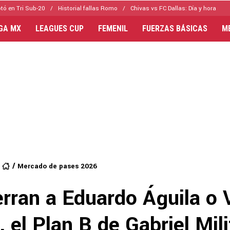
tó en Tri Sub-20
Historial fallas Romo
Chivas vs FC Dallas: Día y hora
IGA MX
LEAGUES CUP
FEMENIL
FUERZAS BÁSICAS
M
Mercado de pases 2026
erran a Eduardo Águila o 
el Plan B de Gabriel Mili