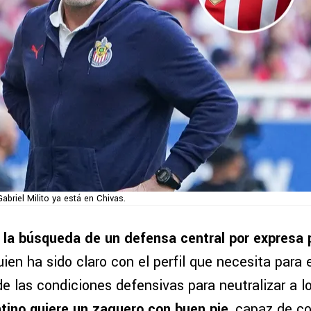
Gabriel Milito ya está en Chivas.
 la búsqueda de un defensa central por expresa 
quien ha sido claro con el perfil que necesita para 
e las condiciones defensivas para neutralizar a lo
tino quiere un zaguero con buen pie
, capaz de co