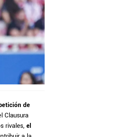
petición de
el Clausura
s rivales,
el
ntribuir a la