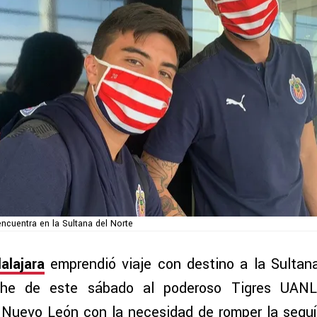
ncuentra en la Sultana del Norte
alajara
emprendió viaje con destino a la Sultan
che de este sábado al poderoso Tigres UANL
e Nuevo León con la necesidad de romper la sequ