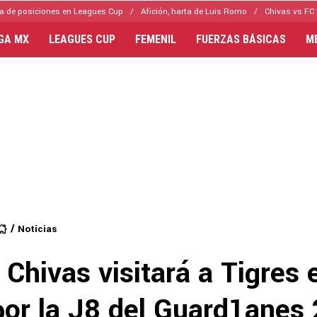
a de posiciones en Leagues Cup
Afición, harta de Luis Romo
Chivas vs FC 
IGA MX
LEAGUES CUP
FEMENIL
FUERZAS BÁSICAS
M
Noticias
Chivas visitará a Tigres 
por la J8 del Guard1anes