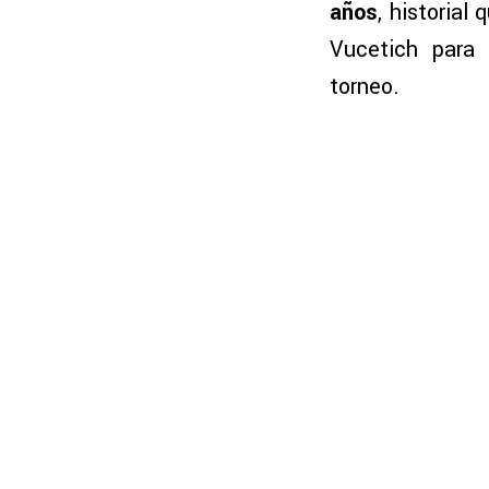
años
, historial
Vucetich para 
torneo.