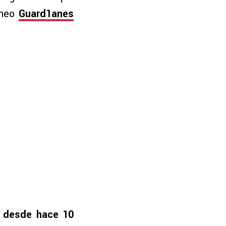
rneo
Guard1anes
n desde hace 10