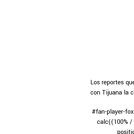
Los reportes qu
con Tijuana la 
#fan-player-fox-
calc((100% / 
positi