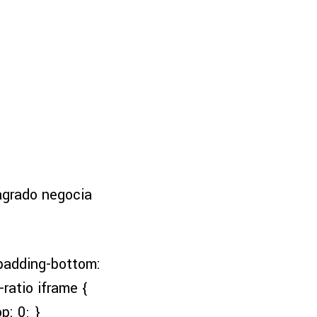
agrado negocia
; padding-bottom:
ratio iframe {
p: 0; }