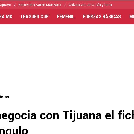
Aguayo
Entrevista Karen Manzano
Chivas vs LAFC: Día y hora
IGA MX
LEAGUES CUP
FEMENIL
FUERZAS BÁSICAS
M
icias
egocia con Tijuana el fic
ngulo