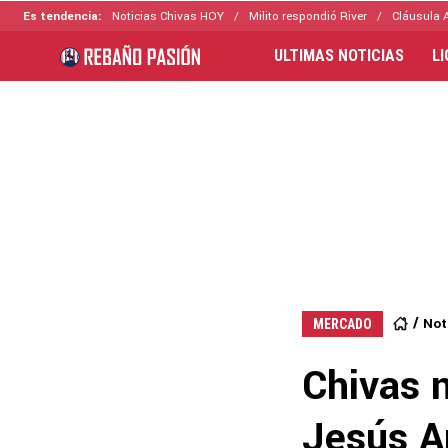
Es tendencia:
Noticias Chivas HOY
Milito respondió River
Cláusula 
ULTIMAS NOTICIAS
L
Not
MERCADO
Chivas n
Jesús A