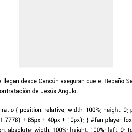
e llegan desde Cancún aseguran que el Rebaño S
contratación de Jesús Angulo.
ratio { position: relative; width: 100%; height: 0
1.7778) + 85px + 40px + 10px); } #fan-player-fox-
on: absolute; width: 100%; height: 100%; left: 0; to