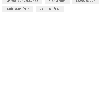
CHIVAS GUADALAJARA
HIRAM MIER
LEAGUES CUP
RAÚL MARTÍNEZ
ZAHID MUÑOZ