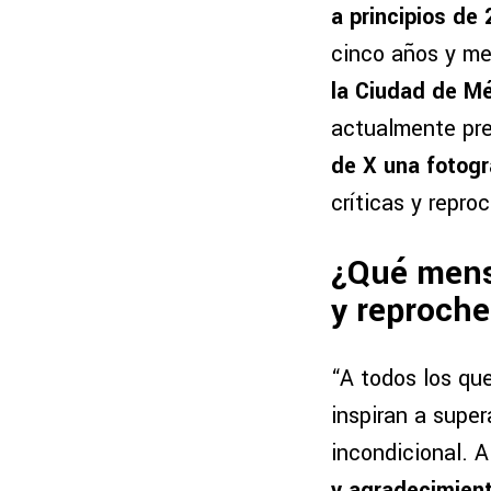
a principios de
cinco años y me
la Ciudad de M
actualmente pre
de X una fotogr
críticas y repro
¿Qué mensa
y reproch
“A todos los qu
inspiran a supe
incondicional. 
y agradecimient