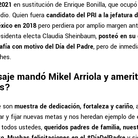
 2021
en sustitución de Enrique Bonilla, que ocupó 
dio. Quien fuera
candidato del PRI a la jefatura 
éxico en 2018
pero perdiera por amplio margen ant
sidenta electa Claudia Sheinbaum,
posteó en su 
afía con motivo del Día del Padre
, pero de inmedi
ches.
je mandó Mikel Arriola y ameritó
es?
e son
muestra de dedicación, fortaleza y cariño
,
rar y fijar nuevas metas y nos heredan ejemplo de
A todos ustedes,
queridos padres de familia, nuest
o. Muchas felicitaciones en el #DíaDelPadre
y s