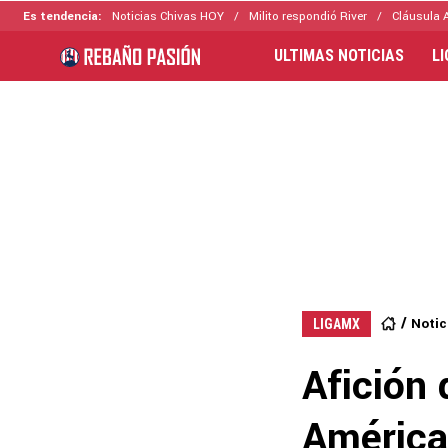
Es tendencia:
Noticias Chivas HOY
Milito respondió River
Cláusula 
ULTIMAS NOTICIAS
L
Notic
LIGAMX
Afición 
América 