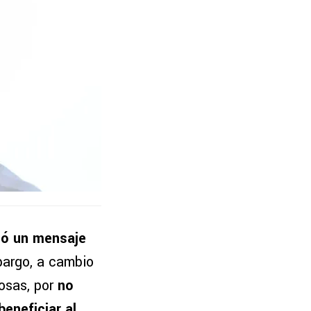
icó un mensaje
bargo, a cambio
osas, por
no
eneficiar al