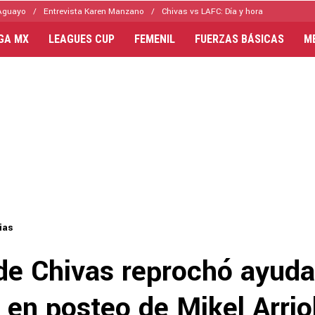
Aguayo
Entrevista Karen Manzano
Chivas vs LAFC: Día y hora
IGA MX
LEAGUES CUP
FEMENIL
FUERZAS BÁSICAS
M
ias
de Chivas reprochó ayuda
en posteo de Mikel Arriol