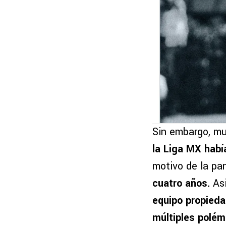
Sin embargo, m
la Liga MX habí
motivo de la pa
cuatro años.
Asi
equipo propied
múltiples polémi