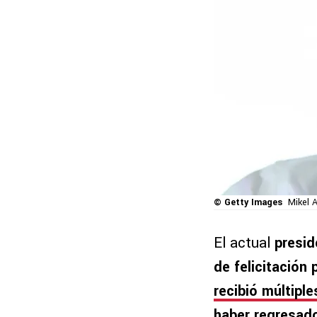
© Getty Images
Mikel A
El actual
presid
de felicitación 
recibió múltipl
haber regresado