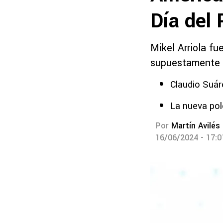
Día del 
Mikel Arriola fu
supuestamente b
Claudio Suáre
La nueva pol
Por
Martín Avilés
16/06/2024 - 17: