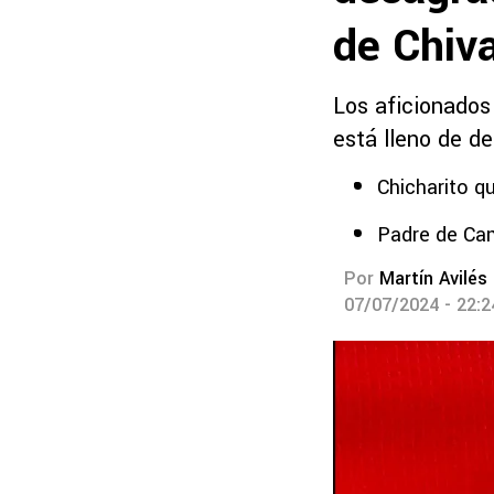
de Chiv
Los aficionados
está lleno de de
Chicharito q
Padre de Cam
Por
Martín Avilés
07/07/2024 - 22: