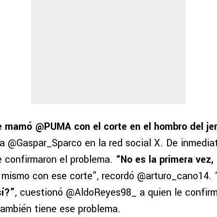
e mamó @PUMA con el corte en el hombro del je
ta @Gaspar_Sparco en la red social X. De inmediat
 confirmaron el problema.
“No es la primera vez, 
o mismo con ese corte”, recordó @arturo_cano14. 
sí?”
, cuestionó @AldoReyes98_ a quien le confir
ambién tiene ese problema.