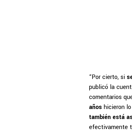
“Por cierto, si
s
publicó la cuen
comentarios que
años
hicieron l
también está a
efectivamente t