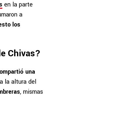
s
en la parte
umaron a
esto los
de Chivas?
compartió una
 la altura del
mbreras
, mismas