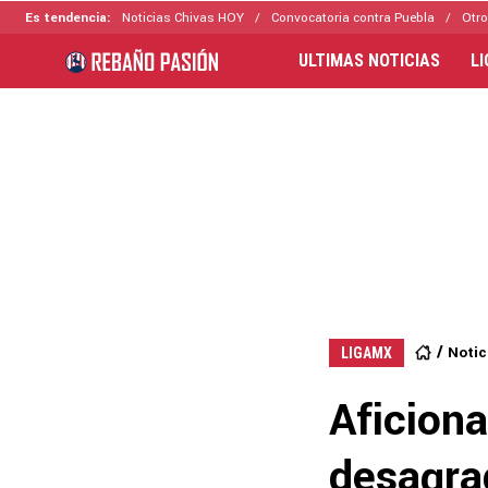
Es tendencia:
Noticias Chivas HOY
Convocatoria contra Puebla
Otro
ULTIMAS NOTICIAS
L
Notic
LIGAMX
Aficion
desagrad