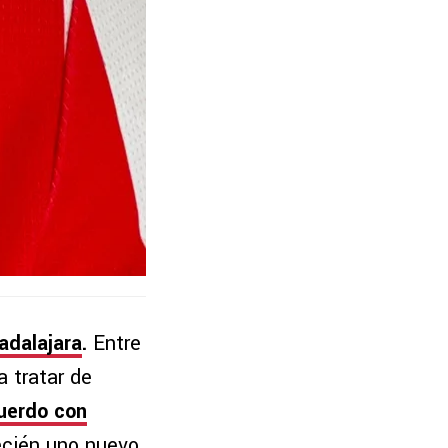
adalajara
.
Entre
a tratar de
uerdo con
ecién uno nuevo