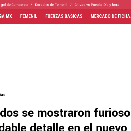
 gol de Camberos
Dorsales de Femenil
Chivas vs Puebla: Día y hora
IGA MX
FEMENIL
FUERZAS BÁSICAS
MERCADO DE FICHA
ias
ados se mostraron furioso
able detalle en el nuevo 