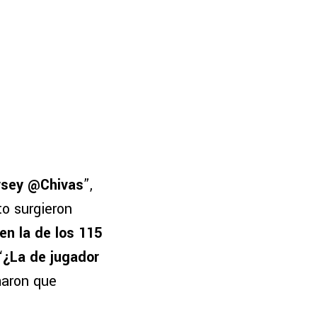
rsey @Chivas
”,
o surgieron
en la de los 115
“
¿La de jugador
maron que