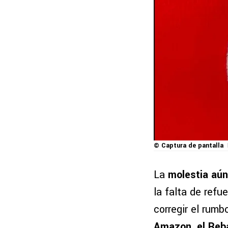
© Captura de pantalla
La
molestia aún
la falta de refu
corregir el rum
Amazon, el Reb