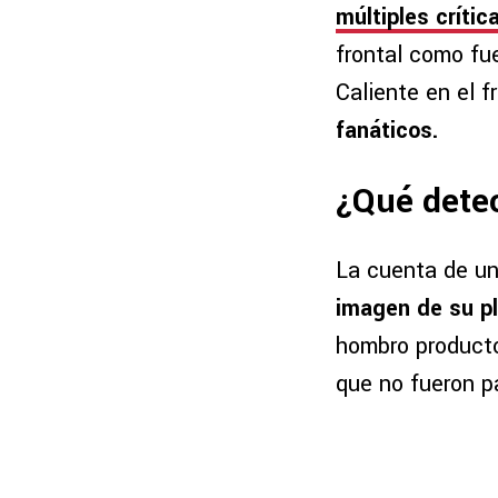
múltiples crític
frontal como f
Caliente en el f
fanáticos.
¿Qué detec
La cuenta de u
imagen de su p
hombro producto
que no fueron pa