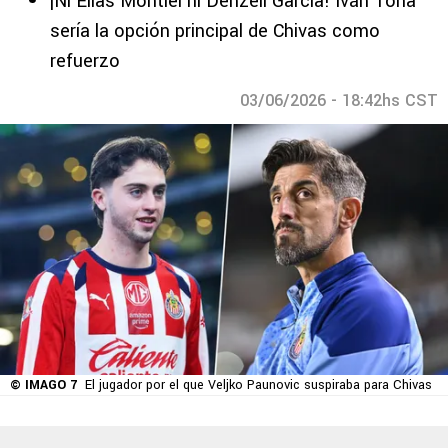
¡Ni Elías Montiel ni Denzell García! Iván Tona
sería la opción principal de Chivas como
refuerzo
03/06/2026 - 18:42hs CST
© IMAGO 7
El jugador por el que Veljko Paunovic suspiraba para Chivas