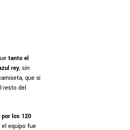
 que
tanto el
azul rey
, sin
camiseta, que sí
el resto del
por los 120
 el equipo fue