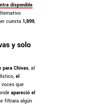
ntra disponible
lternativo
ujer cuesta
1,899
,
as y solo
e para Chivas
, al
lístico,
el
a voces que
donde
apareció el
e filtrara algún