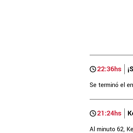
22:36hs
¡
Se terminó el e
21:24hs
K
Al minuto 62, Ke