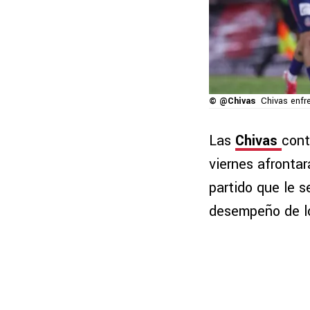
© @Chivas
Chivas enfr
Las
Chivas
cont
viernes afronta
partido que le se
desempeño de los