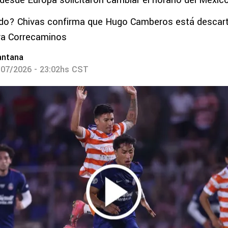
desde Europa solicitaron cambiar el horario del México 
ado? Chivas confirma que Hugo Camberos está descart
ra Correcaminos
antana
/07/2026 - 23:02hs CST