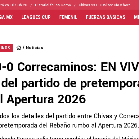
tó en Tri Sub-20
Historial fallas Romo
Chivas vs FC Dallas: Día y hora
IGA MX
LEAGUES CUP
FEMENIL
FUERZAS BÁSICAS
M
Noticias
MINOS
0-0 Correcaminos: EN VIV
 del partido de pretempo
l Apertura 2026
dos los detalles del partido entre Chivas y Correc
pretemporada del Rebaño rumbo al Apertura 2026