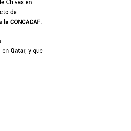
de Chivas en
cto de
e la CONCACAF
.
a
e en
Qatar
, y que