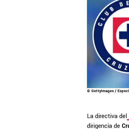
© GettyImages / Especi
La directiva del
dirigencia de
Cr