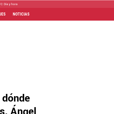
C: Día y hora
JES
NOTICIAS
y dónde
s, Ángel