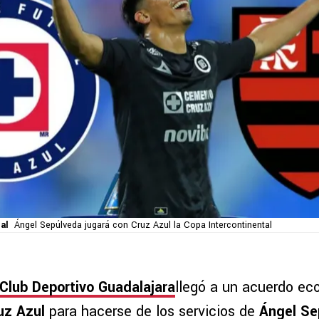
al
Ángel Sepúlveda jugará con Cruz Azul la Copa Intercontinental
Club Deportivo Guadalajara
llegó a un acuerdo ec
uz Azul
para hacerse de los servicios de
Ángel Se