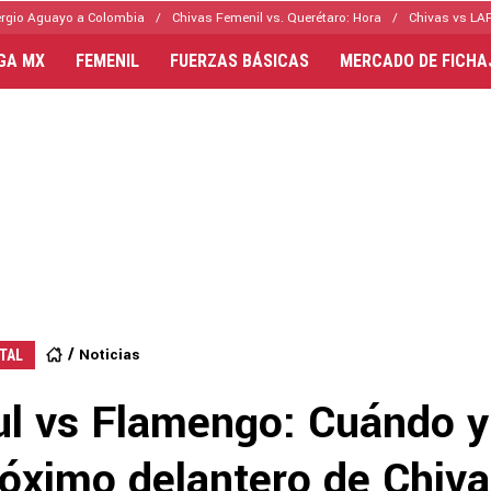
rgio Aguayo a Colombia
Chivas Femenil vs. Querétaro: Hora
Chivas vs LAF
IGA MX
FEMENIL
FUERZAS BÁSICAS
MERCADO DE FICHA
Noticias
TAL
ul vs Flamengo: Cuándo 
róximo delantero de Chiva