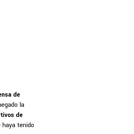
fensa de
negado la
rtivos de
 haya tenido