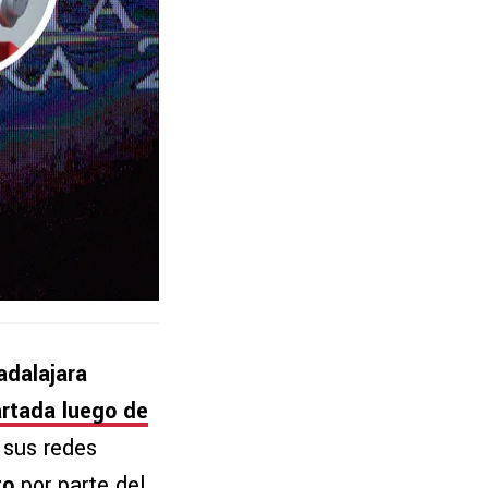
adalajara
artada luego de
sus redes
to
por parte del