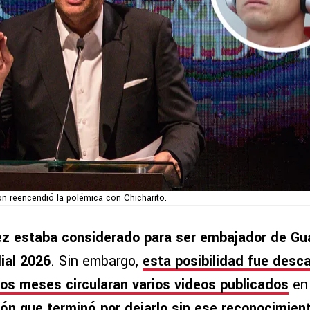
on reencendió la polémica con Chicharito.
ez estaba considerado para ser embajador de Gu
ial 2026
. Sin embargo,
esta posibilidad fue desc
mos meses circularan varios videos publicados
en 
ión que terminó por dejarlo sin ese reconocimien