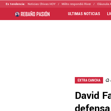
Es tendencia:
Noticias Chivas HOY
Milito respondió River
Cláusula 
ULTIMAS NOTICIAS
L
EXTRA CANCHA
David Fa
defensa