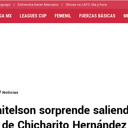
Aguayo
Entrevista Karen Manzano
Chivas vs LAFC: Día y hora
IGA MX
LEAGUES CUP
FEMENIL
FUERZAS BÁSICAS
M
Noticias
itelson sorprende salien
 de Chicharito Hernández