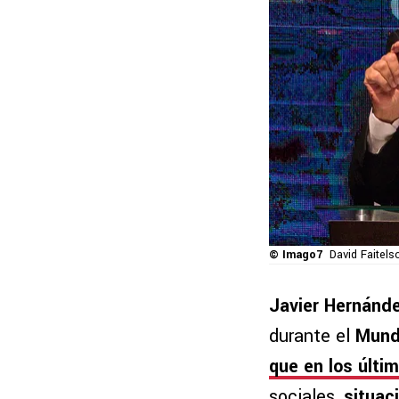
© Imago7
David Faitels
Javier Hernánd
durante el
Mund
que en los últi
sociales,
situac