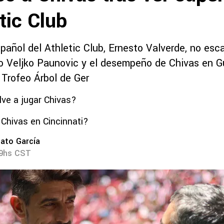
tic Club
pañol del Athletic Club, Ernesto Valverde, no esc
 Veljko Paunovic y el desempeño de Chivas en G
 Trofeo Árbol de Ger
ve a jugar Chivas?
Chivas en Cincinnati?
ato García
29hs CST