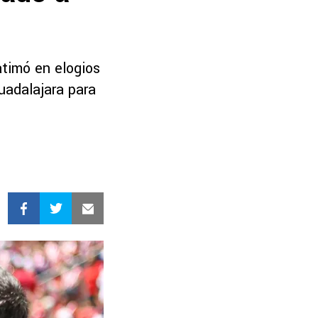
atimó en elogios
uadalajara para