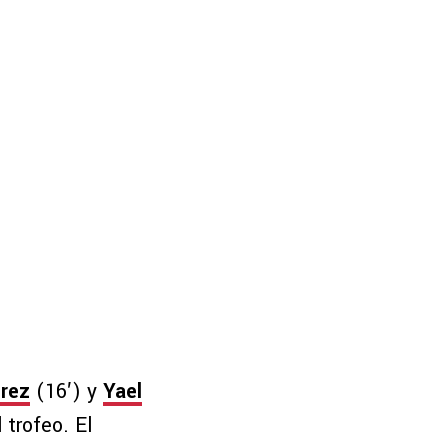
érez
(16′) y
Yael
 trofeo. El