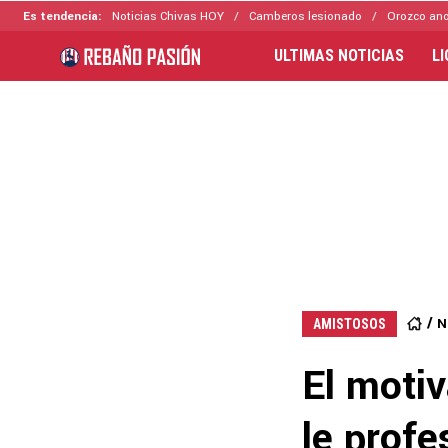
Es tendencia:
Noticias Chivas HOY
Camberos lesionado
Orozco ano
ULTIMAS NOTICIAS
L
N
AMISTOSOS
El motiv
le profe