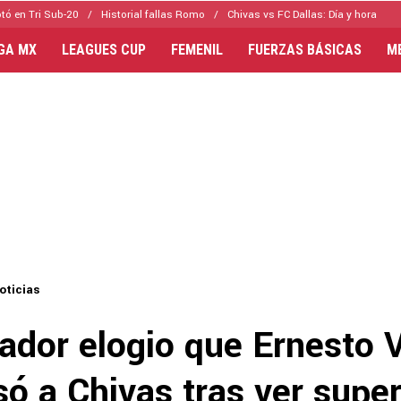
tó en Tri Sub-20
Historial fallas Romo
Chivas vs FC Dallas: Día y hora
IGA MX
LEAGUES CUP
FEMENIL
FUERZAS BÁSICAS
M
oticias
ador elogio que Ernesto 
só a Chivas tras ver supe