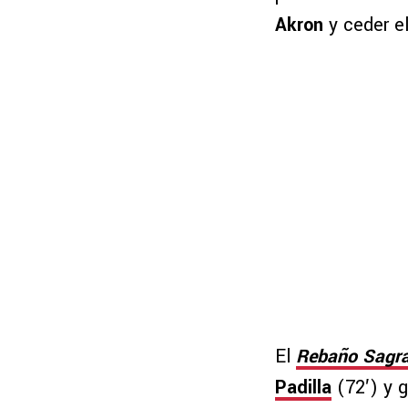
Akron
y ceder el
El
Rebaño Sagr
Padilla
(72′) y g