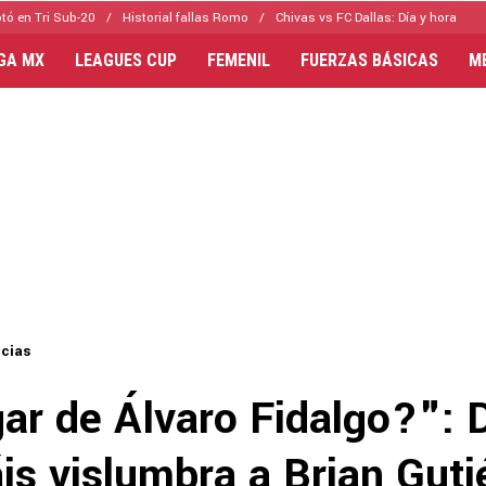
tó en Tri Sub-20
Historial fallas Romo
Chivas vs FC Dallas: Día y hora
IGA MX
LEAGUES CUP
FEMENIL
FUERZAS BÁSICAS
M
icias
ar de Álvaro Fidalgo?": 
s vislumbra a Brian Guti