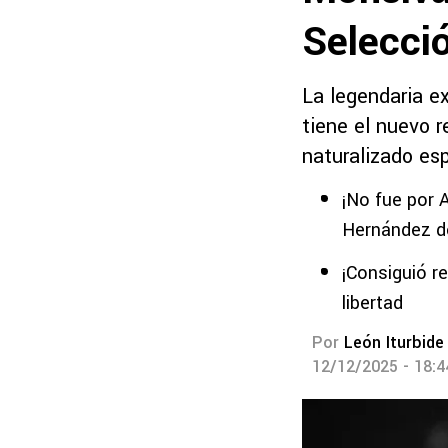
Selecci
La legendaria ex
tiene el nuevo r
naturalizado es
¡No fue por 
Hernández d
¡Consiguió r
libertad
Por
León Iturbide
12/12/2025 - 18: