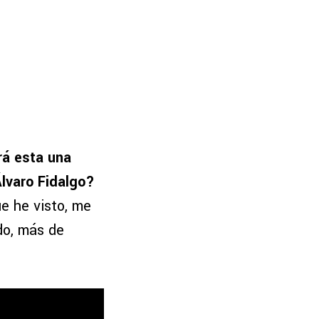
rá esta una
lvaro Fidalgo?
ue he visto, me
do, más de