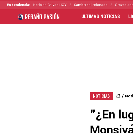
Es tendencia:
Noticias Chivas HOY
Camberos lesionado
Orozco ano
ULTIMAS NOTICIAS
L
Not
NOTICIAS
"¿En lug
Monsivái