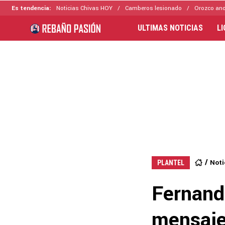
Es tendencia:
Noticias Chivas HOY
Camberos lesionado
Orozco ano
ULTIMAS NOTICIAS
L
Noti
PLANTEL
Fernand
mensaje