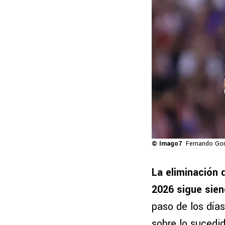
© Imago7
Fernando Gon
La eliminación 
2026 sigue sien
paso de los día
sobre lo sucedi