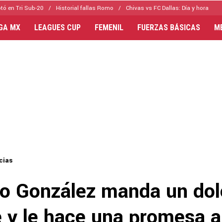
tó en Tri Sub-20
Historial fallas Romo
Chivas vs FC Dallas: Día y hora
IGA MX
LEAGUES CUP
FEMENIL
FUERZAS BÁSICAS
M
cias
o González manda un dol
 y le hace una promesa a