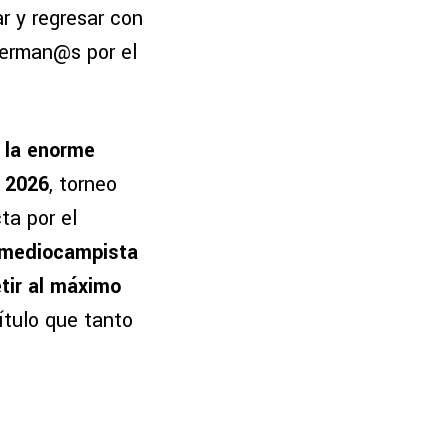
r y regresar con
herman@s por el
 la enorme
a 2026
, torneo
ta por el
 mediocampista
tir al máximo
ítulo que tanto