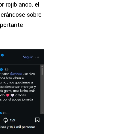
r rojiblanco,
el
ncerándose sobre
mportante