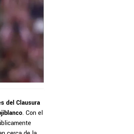
es del Clausura
jiblanco
. Con el
públicamente
an cerca de la