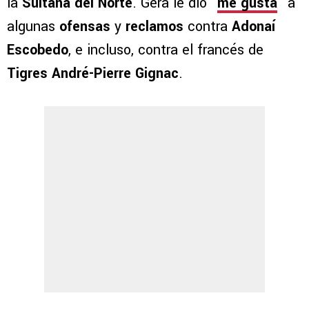
la
Sultana del Norte
. Gera le dio “
me gusta
” a
algunas
ofensas
y
reclamos
contra
Adonaí
Escobedo
, e incluso, contra el francés de
Tigres André-Pierre Gignac
.