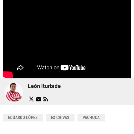
León Iturbide
EDUARDO LÓPEZ
EX CHIVAS
PACHUCA