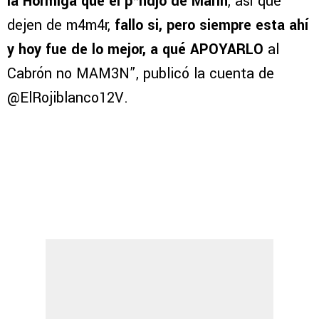
la Hormiga que el p*ndjo de Marín
, así que
dejen de m4m4r,
fallo si, pero siempre esta ahí
y hoy fue de lo mejor, a qué APOYARLO
al
Cabrón no MAM3N”, publicó la cuenta de
@ElRojiblanco12V.